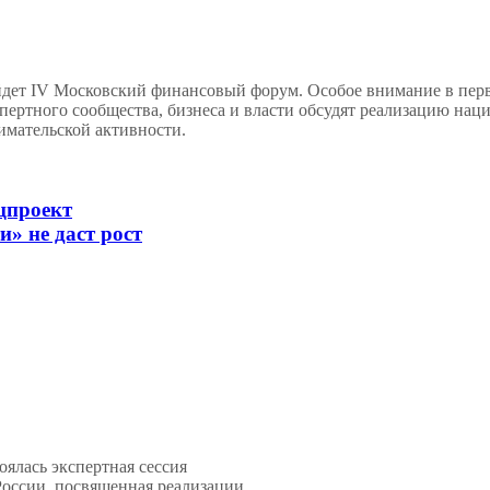
йдет IV Московский финансовый форум. Особое внимание в пер
пертного сообщества, бизнеса и власти обсудят реализацию на
имательской активности.
цпроект
» не даст рост
оялась экспертная сессия
оссии, посвященная реализации