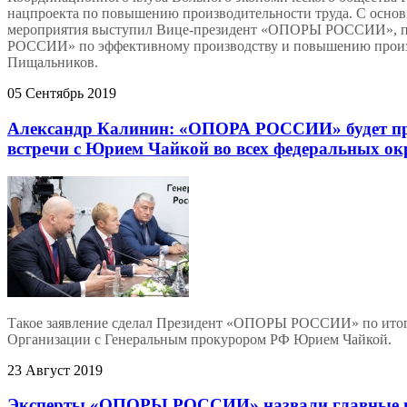
нацпроекта по повышению производительности труда. С основ
мероприятия выступил Вице-президент «ОПОРЫ РОССИИ», п
РОССИИ» по эффективному производству и повышению произ
Пищальников.
05 Сентябрь 2019
Александр Калинин: «ОПОРА РОССИИ» будет пр
встречи с Юрием Чайкой во всех федеральных ок
Такое заявление сделал Президент «ОПОРЫ РОССИИ» по итог
Организации с Генеральным прокурором РФ Юрием Чайкой.
23 Август 2019
Эксперты «ОПОРЫ РОССИИ» назвали главные п