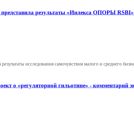
едставила результаты «Индекса ОПОРЫ RSBI» за
зультаты исследования самочувствия малого и среднего бизнес
ект о «регуляторной гильотине» - комментарий эк