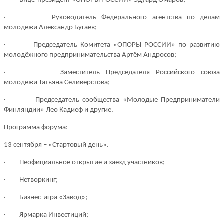
·
Вице-президент «ОПОРЫ РОССИИ»
Эдуард Омаров
;
·
Руководитель Федерального агентства по делам
молодёжи
Александр Бугаев
;
·
Председатель Комитета «ОПОРЫ РОССИИ» по развитию
молодёжного предпринимательства
Артём Андросов
;
·
Заместитель Председателя Российского союза
молодежи
Татьяна Селиверстова
;
·
Председатель сообщества «Молодые Предприниматели
Финляндии»
Лео Кадиеф
и другие.
Программа форума:
13 сентября
–
«Стартовый день»
.
· Неофициальное открытие и заезд участников;
· Нетворкинг;
· Бизнес-игра «Завод»;
· Ярмарка Инвестиций;