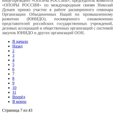
Вице-президент «ОПОРЫ РОССИИ», председатель Комитета
«ОПОРЫ РОССИИ» по международным связям Николай
Дунаев принял участие в работе расширенного семинара
Организации Объединенных Наций по промышленному
развитию (ЮНИДО), посвященного ознакомлению
представителей российских государственных учреждений,
деловых ассоциаций и общественных организаций с системой
закупок ЮНИДО и других организаций ООН.
В начало
Назад
2
3
4
5
6
7
8
9
10
11
Вперёд
В конец
Страница 7 из 43