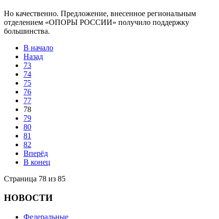
Но качественно. Предложение, внесенное региональным
отделением «ОПОРЫ РОССИИ» получило поддержку
большинства.
В начало
Назад
73
74
75
76
77
78
79
80
81
82
Вперёд
В конец
Страница 78 из 85
НОВОСТИ
Федеральные